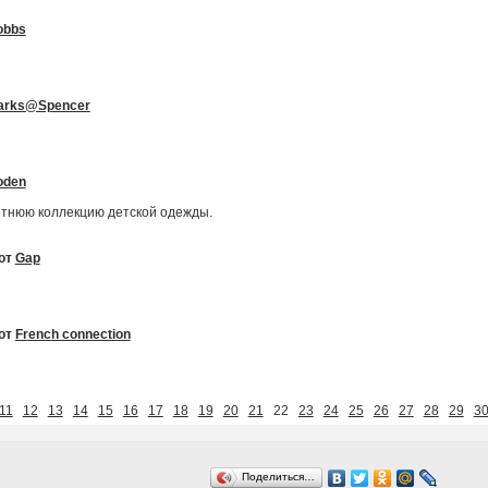
obbs
arks@Spencer
oden
етнюю коллекцию детской одежды.
 от
Gap
 от
French connection
11
12
13
14
15
16
17
18
19
20
21
22
23
24
25
26
27
28
29
3
Поделиться…