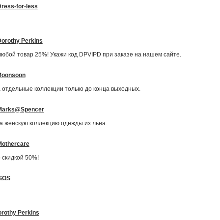
ress-for-less
orothy Perkins
 любой товар 25%! Укажи код DPVIPD при заказе на нашем сайте.
Moonsoon
 отдельные коллекции только до конца выходных.
Marks@Spencer
на женскую коллекцию одежды из льна.
Mothercare
о скидкой 50%!
SOS
rothy Perkins