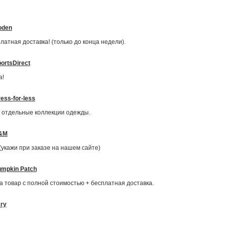
oden
атная доставка! (только до конца недели).
ortsDirect
а!
ess-for-less
а отдельные коллекции одежды.
&M
укажи при заказе на нашем сайте)
mpkin Patch
а товар с полной стоимостью + бесплатная доставка.
ry