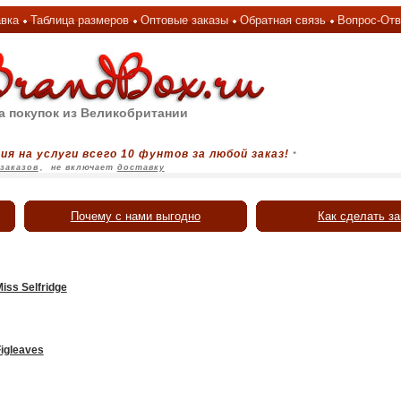
вка
Таблица размеров
Оптовые заказы
Обратная связь
Вопрос-Отв
а покупок из Великобритании
ия на услуги всего 10 фунтов за любой заказ!
*
заказов
,
не включает
доставку
Почему с нами выгодно
Как сделать за
iss Selfridge
igleaves